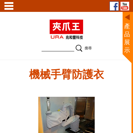
產
品
展
示