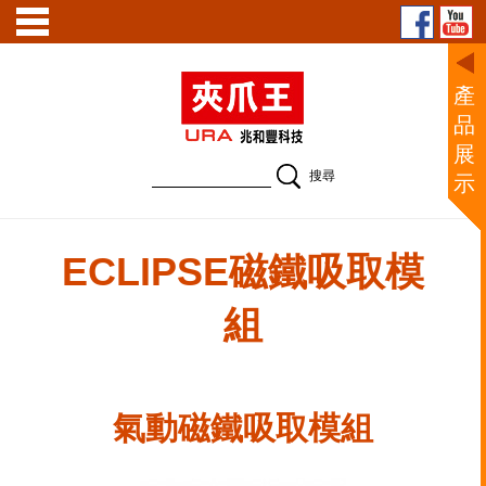
產
品
展
示
氣動磁鐵吸取模組