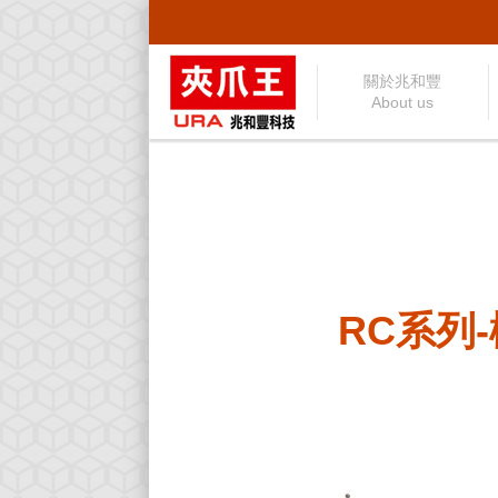
關於兆和豐
About us
RC系列